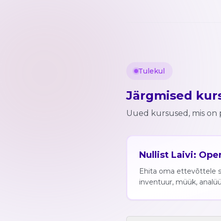
Tulekul
Järgmised kur
Uued kursused, mis on p
Nullist Laivi: Op
Ehita oma ettevõttele s
inventuur, müük, analüüt