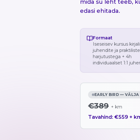
mida su leht teeb, k
edasi ehitada.
Formaat
Iseseisev kursus kirjal
juhendite ja praktiliste
harjutustega + 4h
individuaalset 1:1 juh
EARLY BIRD — VÄLJ
€
389
+
km
Tavahind: €559 + k