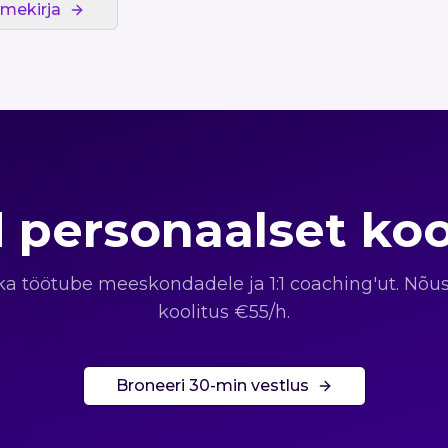
mekirja
 personaalset koo
 töötube meeskondadele ja 1:1 coaching'ut. Nõu
koolitus €55/h.
Broneeri 30-min vestlus