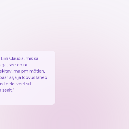
iisi Claudia, mis sa
ga, see on nii
tekitav, ma pm mõtlen,
paar asja ja loovus läheb
iis teeks veel siit
 sealt.
”