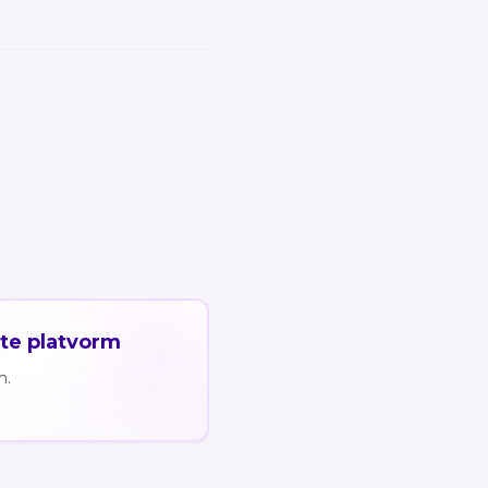
ste platvorm
m.