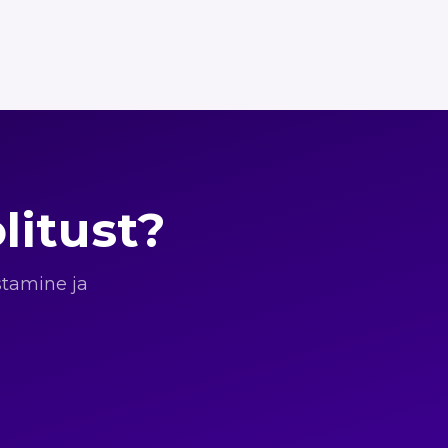
litust?
stamine ja