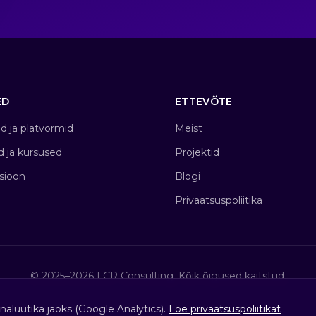
ED
ETTEVÕTE
d ja platvormid
Meist
d ja kursused
Projektid
sioon
Blogi
Privaatsuspoliitika
© 2025–2026 LCR Consulting. Kõik õigused kaitstud.
alüütika jaoks (Google Analytics).
Loe privaatsuspoliitikat