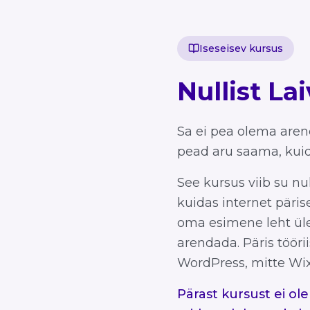
Iseseisev kursus
Nullist La
Sa ei pea olema arend
pead aru saama, kuid
See kursus viib su nul
kuidas internet päris
oma esimene leht üle
arendada. Päris tööri
WordPress, mitte Wix
Pärast kursust ei ole