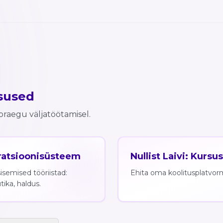
sused
raegu väljatöötamisel.
eratsioonisüsteem
Nullist Laivi: Kursu
isemised tööriistad:
Ehita oma koolitusplatvor
ika, haldus.