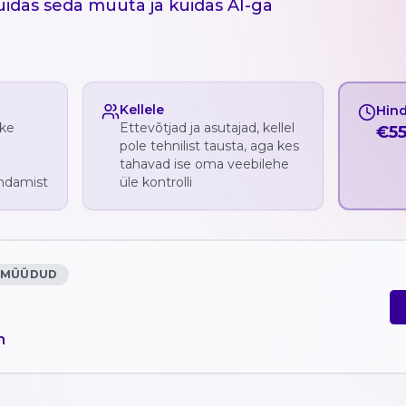
uidas seda muuta ja kuidas AI-ga
Kellele
Hin
ike
Ettevõtjad ja asutajad, kellel
€
5
pole tehnilist tausta, aga kes
tahavad ise oma veebilehe
endamist
üle kontrolli
A MÜÜDUD
m