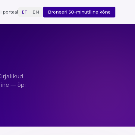
i portaal
ET
|
EN
Broneeri 30-minutiline kõne
irjalikud
mine — õpi