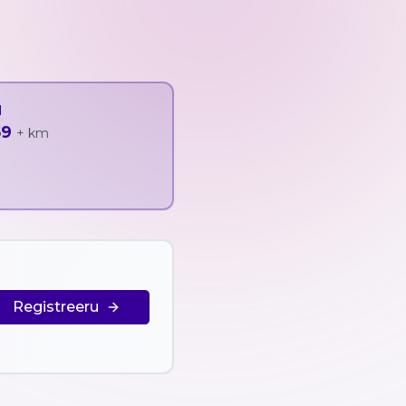
d
59
+
km
Registreeru