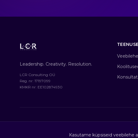
TEENUS
Veebilehe
Leadership. Creativity. Resolution.
Koolituse
LCR Consulting OÜ
Konsultat
Reg. nr
: 17197099
KMKR nr
: EE102874930
Kasutame küpsiseid veebilehe an