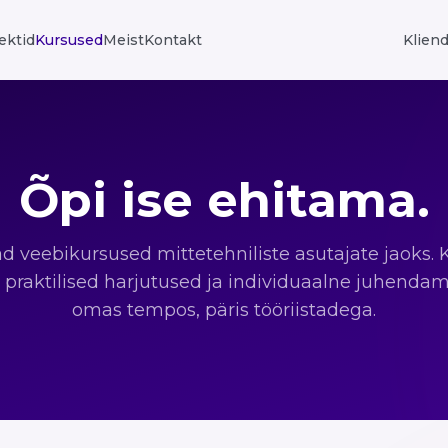
ektid
Kursused
Meist
Kontakt
Kliend
Õpi ise ehitama.
ad veebikursused mittetehniliste asutajate jaoks. K
 praktilised harjutused ja individuaalne juhenda
omas tempos, päris tööriistadega.