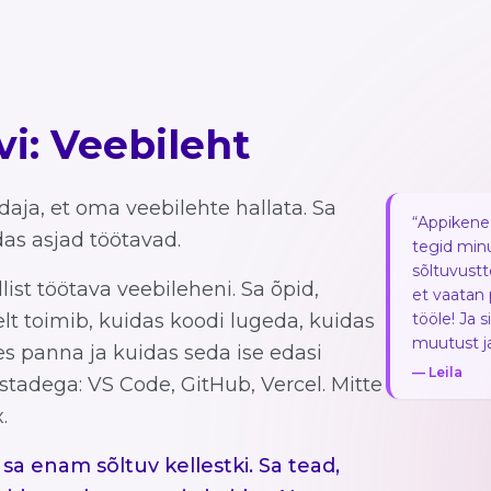
ivi: Veebileht
aja, et oma veebilehte hallata. Sa
“
Appikene L
as asjad töötavad.
tegid minu
sõltuvust
list töötava veebileheni. Sa õpid,
et vaatan 
elt toimib, kuidas koodi lugeda, kuidas
tööle! Ja s
muutust ja
s panna ja kuidas seda ise edasi
— Leila
istadega: VS Code, GitHub, Vercel. Mitte
.
 sa enam sõltuv kellestki. Sa tead,